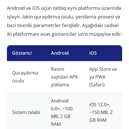
Android və iOS üçün tətbiq eyni platforma üzərində
işləyir, lakin quraşdırma üsulu, yeniləmə prosesi və
bəzi texniki parametrlər fərqlidir. Aşağıdakı cədvəl
iki platformanı əsas göstəricilər üzrə müqayisə edir:
Göstərici
Android
iOS
Rəsmi
App Store və
Quraşdırma
saytdan APK
ya PWA
üsulu
yükləmə
(Safari)
Android
iOS 12.0+,
6.0+, ~100
Sistem tələbi
~150 MB, 2
MB, 2 GB
GB RAM
RAM