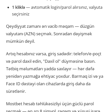
1 kliklə
— avtomatik login/parol alırsınız, valyuta
seçirsiniz
Qeydiyyat zamanı ən vacib məqam — düzgün
valyutanı (AZN) seçmək. Sonradan dəyişmək
mümkün deyil.
Artıq hesabınız varsa, giriş sadədir: telefon/e-poçt
və parol daxil edin, "Daxil ol" düyməsinə basın.
Tətbiq məlumatları yadda saxlayır — hər dəfə
yenidən yazmağa ehtiyac yoxdur. Barmaq izi və ya
Face ID dəstəyi olan cihazlarda giriş daha da
sürətlənir.
Mostbet hesab təhlükəsizliyi üçün güclü parol
seçmək — ən azı 8 simvol, rəqəm və xüsusi işarə