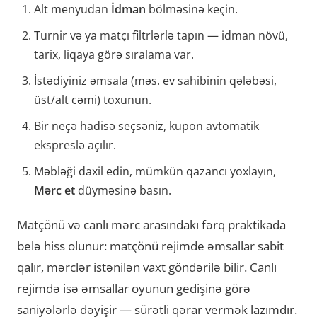
Alt menyudan
İdman
bölməsinə keçin.
Turnir və ya matçı filtrlərlə tapın — idman növü,
tarix, liqaya görə sıralama var.
İstədiyiniz əmsala (məs. ev sahibinin qələbəsi,
üst/alt cəmi) toxunun.
Bir neçə hadisə seçsəniz, kupon avtomatik
ekspreslə açılır.
Məbləği daxil edin, mümkün qazancı yoxlayın,
Mərc et
düyməsinə basın.
Matçönü və canlı mərc arasındakı fərq praktikada
belə hiss olunur: matçönü rejimde əmsallar sabit
qalır, mərclər istənilən vaxt göndərilə bilir. Canlı
rejimdə isə əmsallar oyunun gedişinə görə
saniyələrlə dəyişir — sürətli qərar vermək lazımdır.