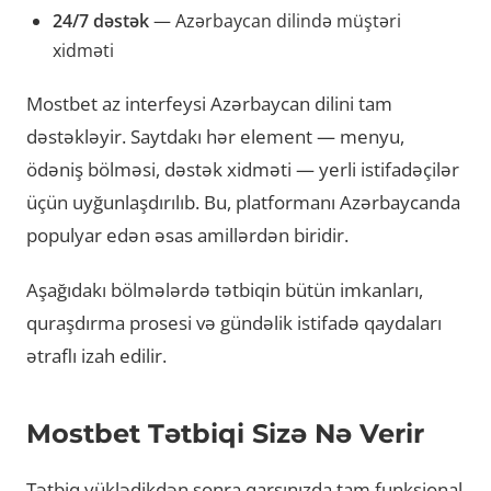
24/7 dəstək
— Azərbaycan dilində müştəri
xidməti
Mostbet az interfeysi Azərbaycan dilini tam
dəstəkləyir. Saytdakı hər element — menyu,
ödəniş bölməsi, dəstək xidməti — yerli istifadəçilər
üçün uyğunlaşdırılıb. Bu, platformanı Azərbaycanda
populyar edən əsas amillərdən biridir.
Aşağıdakı bölmələrdə tətbiqin bütün imkanları,
quraşdırma prosesi və gündəlik istifadə qaydaları
ətraflı izah edilir.
Mostbet Tətbiqi Sizə Nə Verir
Tətbiq yüklədikdən sonra qarşınızda tam funksional