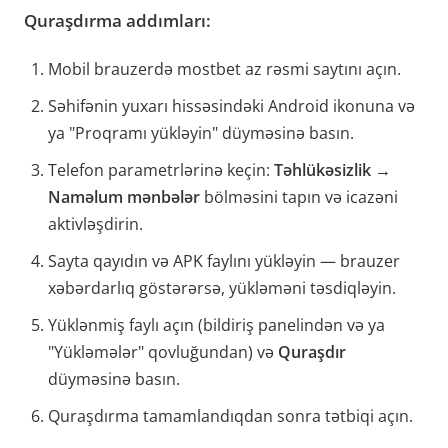
Quraşdırma addımları:
Mobil brauzerdə mostbet az rəsmi saytını açın.
Səhifənin yuxarı hissəsindəki Android ikonuna və
ya "Proqramı yükləyin" düyməsinə basın.
Telefon parametrlərinə keçin:
Təhlükəsizlik →
Naməlum mənbələr
bölməsini tapın və icazəni
aktivləşdirin.
Sayta qayıdın və APK faylını yükləyin — brauzer
xəbərdarlıq göstərərsə, yükləməni təsdiqləyin.
Yüklənmiş faylı açın (bildiriş panelindən və ya
"Yükləmələr" qovluğundan) və
Quraşdır
düyməsinə basın.
Quraşdırma tamamlandıqdan sonra tətbiqi açın.