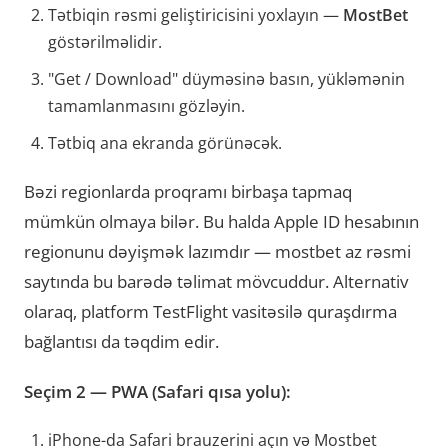
Tətbiqin rəsmi geliştiricisini yoxlayın —
MostBet
göstərilməlidir.
"Get / Download" düyməsinə basın, yükləmənin
tamamlanmasını gözləyin.
Tətbiq ana ekranda görünəcək.
Bəzi regionlarda proqramı birbaşa tapmaq
mümkün olmaya bilər. Bu halda Apple ID hesabının
regionunu dəyişmək lazımdır — mostbet az rəsmi
saytında bu barədə təlimat mövcuddur. Alternativ
olaraq, platform TestFlight vasitəsilə quraşdırma
bağlantısı da təqdim edir.
Seçim 2 — PWA (Safari qısa yolu):
iPhone-da Safari brauzerini açın və Mostbet