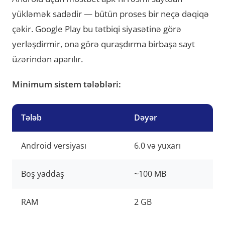
yükləmək sadədir — bütün proses bir neçə dəqiqə
çəkir. Google Play bu tətbiqi siyasətinə görə
yerləşdirmir, ona görə quraşdırma birbaşa sayt
üzərindən aparılır.
Minimum sistem tələbləri:
Tələb
Dəyər
Android versiyası
6.0 və yuxarı
Boş yaddaş
~100 MB
RAM
2 GB