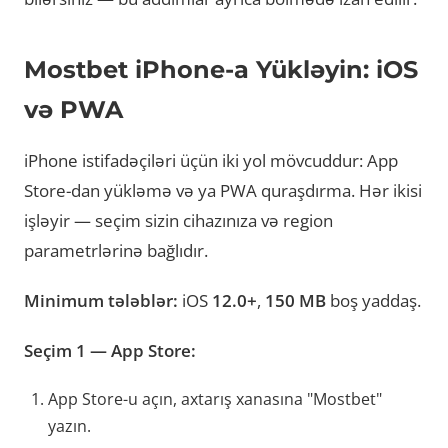
Mostbet iPhone-a Yükləyin: iOS
və PWA
iPhone istifadəçiləri üçün iki yol mövcuddur: App
Store-dan yükləmə və ya PWA quraşdırma. Hər ikisi
işləyir — seçim sizin cihazınıza və region
parametrlərinə bağlıdır.
Minimum tələblər:
iOS
12.0+
,
150 MB
boş yaddaş.
Seçim 1 — App Store:
App Store-u açın, axtarış xanasına "Mostbet"
yazın.