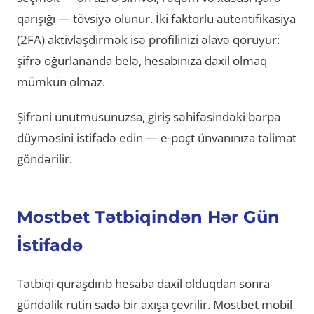
qarışığı — tövsiyə olunur. İki faktorlu autentifikasiya
(2FA) aktivləşdirmək isə profilinizi əlavə qoruyur:
şifrə oğurlananda belə, hesabınıza daxil olmaq
mümkün olmaz.
Şifrəni unutmusunuzsa, giriş səhifəsindəki bərpa
düyməsini istifadə edin — e-poçt ünvanınıza təlimat
göndərilir.
Mostbet Tətbiqindən Hər Gün
İstifadə
Tətbiqi quraşdırıb hesaba daxil olduqdan sonra
gündəlik rutin sadə bir axışa çevrilir. Mostbet mobil